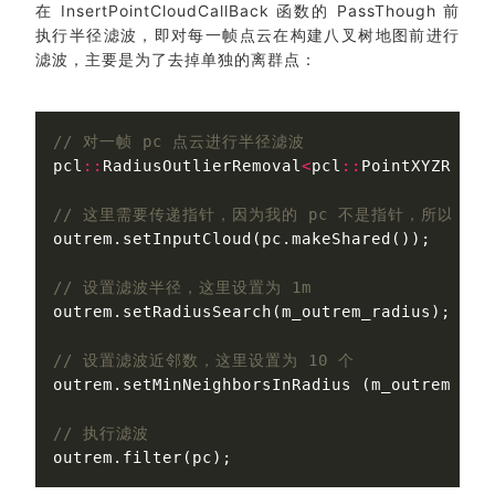
在 InsertPointCloudCallBack 函数的 PassThough 前
执行半径滤波，即对每一帧点云在构建八叉树地图前进行
滤波，主要是为了去掉单独的离群点：
// 对一帧 pc 点云进行半径滤波
pcl
::
RadiusOutlierRemoval
<
pcl
::
PointXYZRGB
>
// 这里需要传递指针，因为我的 pc 不是指针，所以这里做了 
outrem
.
setInputCloud
(
pc
.
makeShared
());
// 设置滤波半径，这里设置为 1m
outrem
.
setRadiusSearch
(
m_outrem_radius
);
// 设置滤波近邻数，这里设置为 10 个
outrem
.
setMinNeighborsInRadius
(
m_outrem_nei
// 执行滤波
outrem
.
filter
(
pc
);