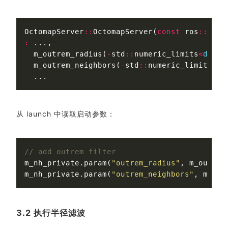
OctomapServer
::
OctomapServer
(
const
ros
::
Node
:
...,
m_outrem_radius
(
-
std
::
numeric_limits
<
doubl
m_outrem_neighbors
(
-
std
::
numeric_limits
<
in
...
从 launch 中读取启动参数：
// add outrem filter
m_nh_private
.
param
(
"outrem_radius"
,
m_outrem
m_nh_private
.
param
(
"outrem_neighbors"
,
m_out
3.2 执行半径滤波