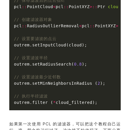
// 保存滤波后的点云指针
pcl
::
PointCloud
<
pcl
::
PointXYZ
>::
Ptr
cloud_fi
// 创建滤波器对象
pcl
::
RadiusOutlierRemoval
<
pcl
::
PointXYZ
>
out
// 设置要滤波的点云
outrem
.
setInputCloud
(
cloud
);
// 设置滤波半径
outrem
.
setRadiusSearch
(
0.8
);
// 设置滤波最少近邻数
outrem
.
setMinNeighborsInRadius
(
2
);
// 执行半径滤波
outrem
.
filter
(
*
cloud_filtered
);
如果第一次使用 PCL 的滤波器，可以把这个教程自己运