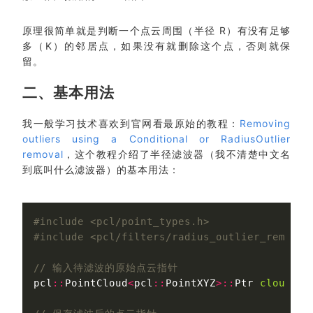
原理很简单就是判断一个点云周围（半径 R）有没有足够
多（K）的邻居点，如果没有就删除这个点，否则就保
留。
二、基本用法
我一般学习技术喜欢到官网看最原始的教程：
Removing
outliers using a Conditional or RadiusOutlier
removal
，这个教程介绍了半径滤波器（我不清楚中文名
到底叫什么滤波器）的基本用法：
#include <pcl/point_types.h>

// 输入待滤波的原始点云指针
pcl
::
PointCloud
<
pcl
::
PointXYZ
>::
Ptr
cloud
(
n