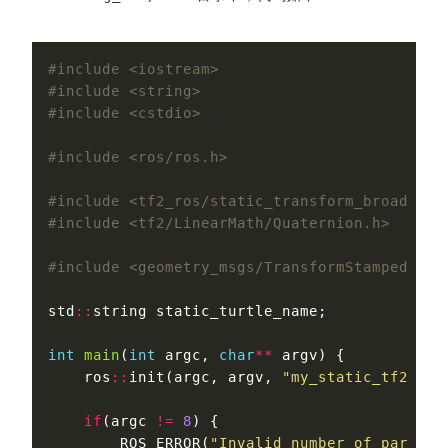
#include <iostream>

#include <string>

#include <tf2_ros/static_transform_broadcaste
std
::
string
static_turtle_name
;
int
main
(
int
argc
,
char
**
argv
)
{
ros
::
init
(
argc
,
argv
,
"my_static_tf2_bro
if
(
argc
!=
8
)
{
ROS_ERROR
(
"Invalid number of paramet