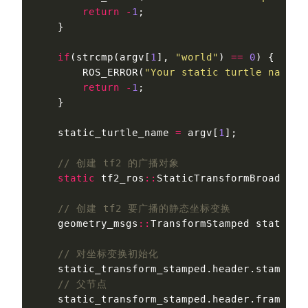
return
-
1
;
}
if
(
strcmp
(
argv
[
1
],
"world"
)
==
0
)
{
ROS_ERROR
(
"Your static turtle name c
return
-
1
;
}
static_turtle_name
=
argv
[
1
];
// 创建 tf2 的广播对象
static
tf2_ros
::
StaticTransformBroadcast
// 创建 tf2 要广播的静态坐标变换
geometry_msgs
::
TransformStamped
static_t
// 对坐标变换初始化
static_transform_stamped
.
header
.
stamp
=
// 父节点
static_transform_stamped
.
header
.
frame_id