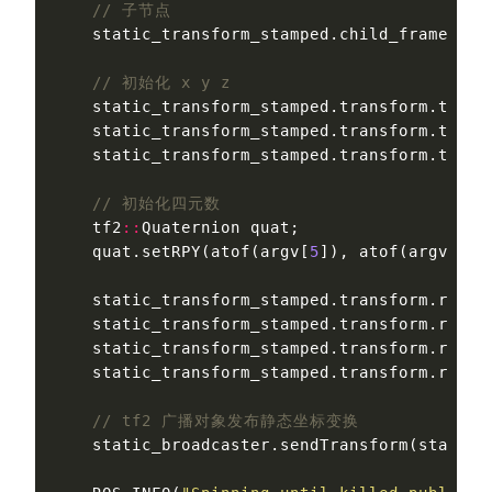
// 子节点
static_transform_stamped
.
child_frame_id
// 初始化 x y z
static_transform_stamped
.
transform
.
trans
static_transform_stamped
.
transform
.
trans
static_transform_stamped
.
transform
.
trans
// 初始化四元数
tf2
::
Quaternion
quat
;
quat
.
setRPY
(
atof
(
argv
[
5
]),
atof
(
argv
[
6
])
static_transform_stamped
.
transform
.
rotat
static_transform_stamped
.
transform
.
rotat
static_transform_stamped
.
transform
.
rotat
static_transform_stamped
.
transform
.
rotat
// tf2 广播对象发布静态坐标变换
static_broadcaster
.
sendTransform
(
static_